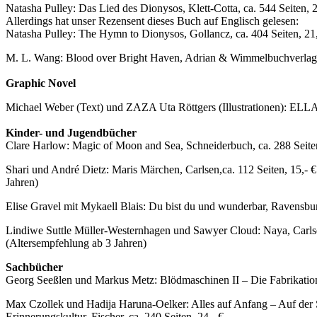
Natasha Pulley: Das Lied des Dionysos, Klett-Cotta, ca. 544 Seiten, 2
Allerdings hat unser Rezensent dieses Buch auf Englisch gelesen:
Natasha Pulley: The Hymn to Dionysos, Gollancz, ca. 404 Seiten, 21,
M. L. Wang: Blood over Bright Haven, Adrian & Wimmelbuchverlag, c
Graphic Novel
Michael Weber (Text) und ZAZA Uta Röttgers (Illustrationen): ELLA - 
Kinder- und Jugendbücher
Clare Harlow: Magic of Moon and Sea, Schneiderbuch, ca. 288 Seiten
Shari und André Dietz: Maris Märchen, Carlsen,ca. 112 Seiten, 15,- 
Jahren)
Elise Gravel mit Mykaell Blais: Du bist du und wunderbar, Ravensburg
Lindiwe Suttle Müller-Westernhagen und Sawyer Cloud: Naya, Carlsen
(Altersempfehlung ab 3 Jahren)
Sachbücher
Georg Seeßlen und Markus Metz: Blödmaschinen II – Die Fabrikation 
Max Czollek und Hadija Haruna-Oelker: Alles auf Anfang – Auf der 
Erinnerungskultur, Fischer, ca. 240 Seiten, 24,- €