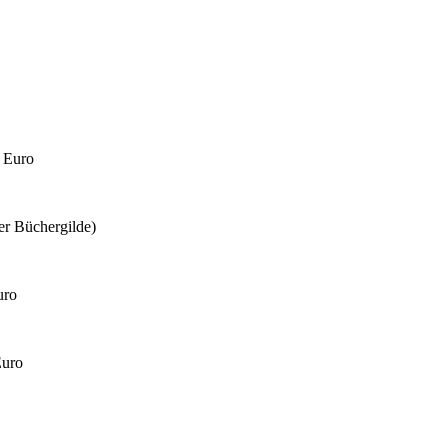
4 Euro
er Büchergilde)
uro
Euro